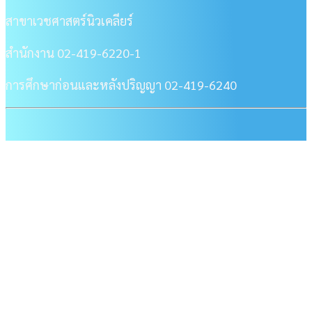
สาขาเวชศาสตร์นิวเคลียร์
สำนักงาน 02-419-6220-1
การศึกษาก่อนและหลังปริญญา 02-419-6240