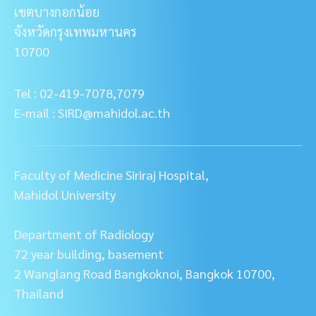
เขตบางกอกน้อย
จังหวัดกรุงเทพมหานคร
10700
Tel : 02-419-7078,7079
E-mail : SIRD@mahidol.ac.th
Faculty of Medicine Siriraj Hospital,
Mahidol University
Department of Radiology
72 year building, basement
2 Wanglang Road Bangkoknoi, Bangkok 10700,
Thailand