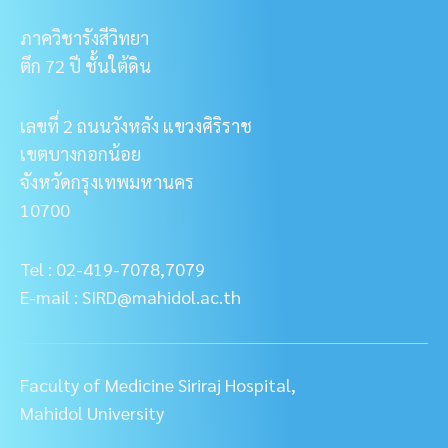
ภาควิชารังสีวิทยา
ตึก 72 ปี ชั้นใต้ดิน
เลขที่ 2 ถนนวังหลัง แขวงศิริราช
เขตบางกอกน้อย
จังหวัดกรุงเทพมหานคร
10700
Tel : 02-419-7078,7079
E-mail : SIRD@mahidol.ac.th
Faculty of Medicine Siriraj Hospital,
Mahidol University