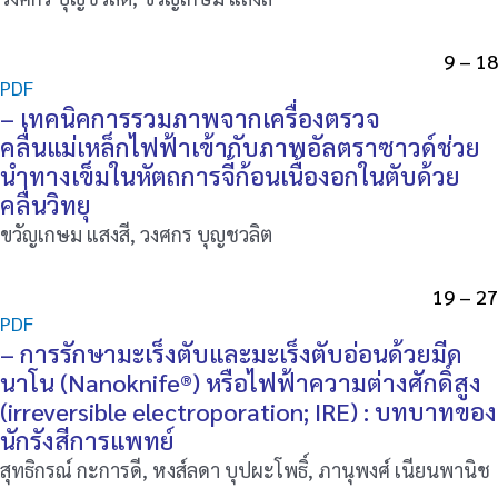
9 – 18
PDF
– เทคนิคการรวมภาพจากเครื่องตรวจ
คลื่นแม่เหล็กไฟฟ้าเข้ากับภาพอัลตราซาวด์ช่วย
นำทางเข็มในหัตถการจี้ก้อนเนื้องอกในตับด้วย
คลื่นวิทยุ
ขวัญเกษม แสงสี, วงศกร บุญชวลิต
19 – 27
PDF
– การรักษามะเร็งตับและมะเร็งตับอ่อนด้วยมีด
นาโน (Nanoknife®) หรือไฟฟ้าความต่างศักดิ์สูง
(irreversible electroporation; IRE) : บทบาทของ
นักรังสีการแพทย์
สุทธิกรณ์ กะการดี, หงส์ลดา บุปผะโพธิ์, ภานุพงศ์ เนียนพานิช