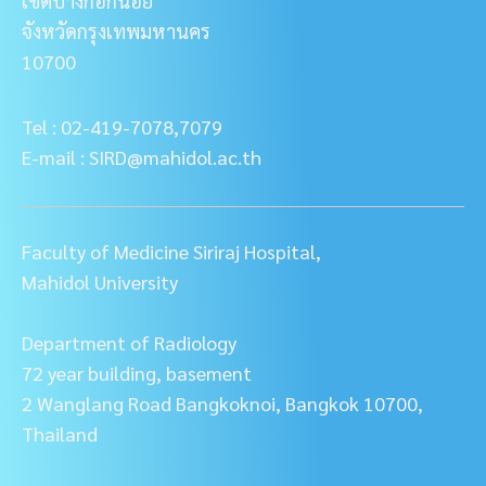
เขตบางกอกน้อย
จังหวัดกรุงเทพมหานคร
10700
Tel : 02-419-7078,7079
E-mail : SIRD@mahidol.ac.th
Faculty of Medicine Siriraj Hospital,
Mahidol University
Department of Radiology
72 year building, basement
2 Wanglang Road Bangkoknoi, Bangkok 10700,
Thailand