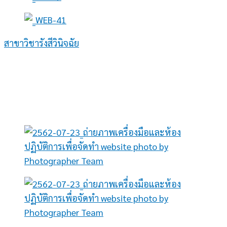
สาขาวิชารังสีวินิจฉัย
ให้บริการตรวจวินิจฉัยทางรังสีด้าน เอกซเรย์ทั่วไป ฟลูโอโรส
โคปี อัลตราซาวด์ เอกซเรย์เต้านม เอกซเรย์คอมพิวเตอร์
และการตรวจเครื่องสนามแม่เหล็กไฟฟ้า โดยทีมแพทย์และ
บุคลากรผู้เชี่ยวชาญ