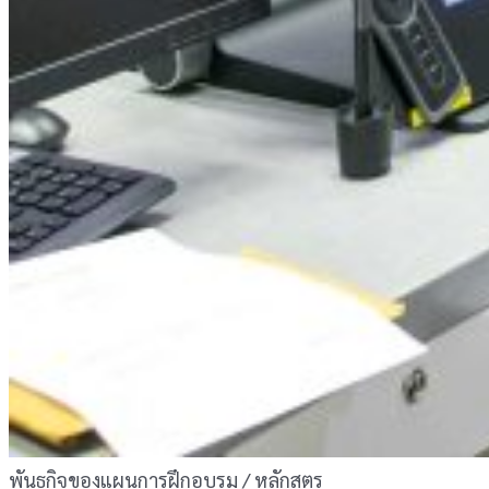
พันธกิจของแผนการฝึกอบรม / หลักสูตร